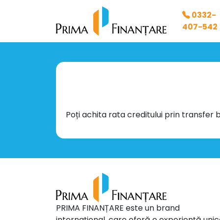
0332-
407-542
Poți achita rata creditului prin transfer
PRIMA FINANȚARE este un brand
internațional, care oferă o experiență uni