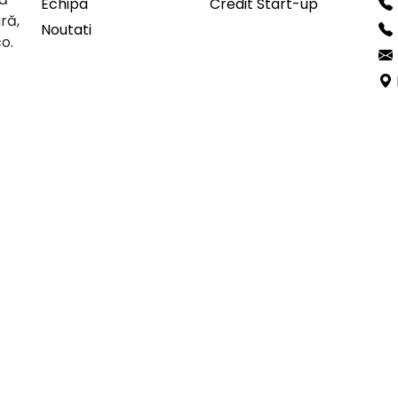
Echipa
Credit Start-up
ură,
Noutati
co.