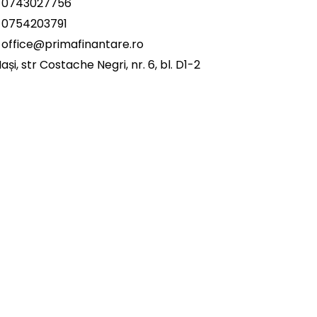
0743027756
0754203791
office@primafinantare.ro
Iași, str Costache Negri, nr. 6, bl. D1-2