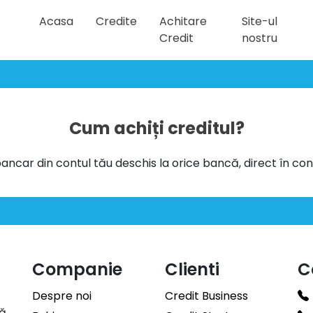
Acasa
Credite
Achitare
Site-ul
Credit
nostru
Cum achiți creditul?
 bancar din contul tău deschis la orice bancă, direct în co
Companie
Clienti
C
Despre noi
Credit Business
că