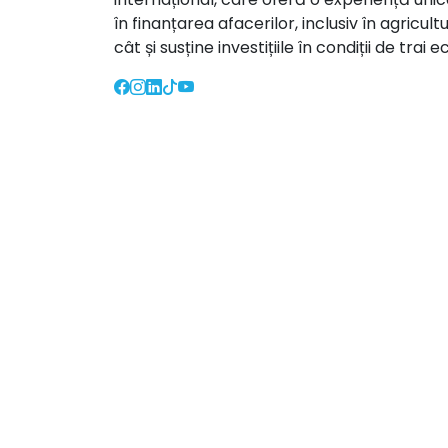
în finanțarea afacerilor, inclusiv în agricult
cât și susține investițiile în condiții de trai e